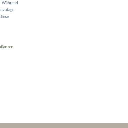
n. Während
utzutage
Diese
flanzen