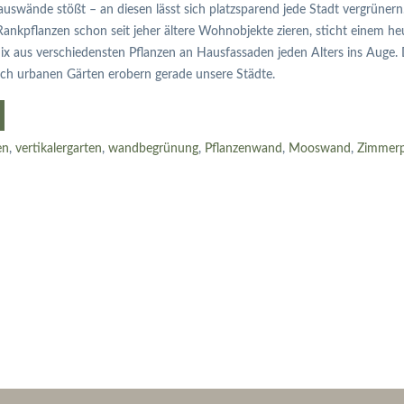
uswände stößt – an diesen lässt sich platzsparend jede Stadt vergrüner
ankpflanzen schon seit jeher ältere Wohnobjekte zieren, sticht einem he
ix aus verschiedensten Pflanzen an Hausfassaden jeden Alters ins Auge. 
uch urbanen Gärten erobern gerade unsere Städte.
en
,
vertikalergarten
,
wandbegrünung
,
Pflanzenwand
,
Mooswand
,
Zimmerp