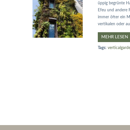
üppig begrünte Ha
Efeu und andere R
immer öfter ein M
vertikalen oder a
MEHR LESEN
Tags:
verticalgard