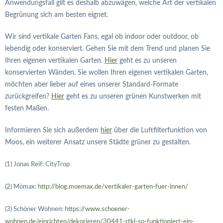
Anwendungsfall gilt es deshalb abzuwägen, welche Art der vertikalen
Begrünung sich am besten eignet.
Wir sind vertikale Garten Fans, egal ob indoor oder outdoor, ob
lebendig oder konserviert. Gehen Sie mit dem Trend und planen Sie
Ihren eigenen vertikalen Garten.
Hier
geht es zu unseren
konservierten Wänden. Sie wollen Ihren eigenen vertikalen Garten,
möchten aber lieber auf eines unserer Standard-Formate
zurückgreifen?
Hier
geht es zu unseren grünen Kunstwerken mit
festen Maßen.
Informieren Sie sich außerdem
hier
über die Luftfilterfunktion von
Moos, ein weiterer Ansatz unsere Städte grüner zu gestalten.
(1) Jonas Reif: CityTrop
(2) Mömax:
http://blog.moemax.de/vertikaler-garten-fuer-innen/
(3) Schöner Wohnen:
https://www.schoener-
wohnen.de/einrichten/dekorieren/30441-rtkl-so-funktioniert-ein-