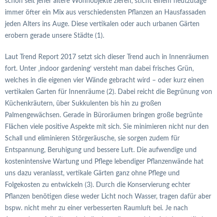
schon seit jeher ältere Wohnobjekte zieren, sticht einem heutzutage
immer öfter ein Mix aus verschiedensten Pflanzen an Hausfassaden
jeden Alters ins Auge. Diese vertikalen oder auch urbanen Gärten
erobern gerade unsere Städte (1).
Laut Trend Report 2017 setzt sich dieser Trend auch in Innenräumen
fort. Unter ‚indoor gardening‘ versteht man dabei frisches Grün,
welches in die eigenen vier Wände gebracht wird – oder kurz einen
vertikalen Garten für Innenräume (2). Dabei reicht die Begrünung von
Küchenkräutern, über Sukkulenten bis hin zu großen
Palmengewächsen. Gerade in Büroräumen bringen große begrünte
Flächen viele positive Aspekte mit sich. Sie minimieren nicht nur den
Schall und eliminieren Störgeräusche, sie sorgen zudem für
Entspannung, Beruhigung und bessere Luft. Die aufwendige und
kostenintensive Wartung und Pflege lebendiger Pflanzenwände hat
uns dazu veranlasst, vertikale Gärten ganz ohne Pflege und
Folgekosten zu entwickeln (3). Durch die Konservierung echter
Pflanzen benötigen diese weder Licht noch Wasser, tragen dafür aber
bspw. nicht mehr zu einer verbesserten Raumluft bei. Je nach